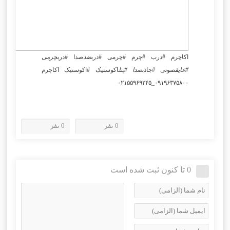
اکاچرم #درب #چرم #چرمی #درب
ضد
صدا #درب
چرمی
#عایق
صوتی #جاذب
صدا #پنل
اکوستیک #اکوستیک اکاچرم
۰۹۱۹۶۳۷۵۸۰۰_۰۲۱۵۵۹۶۹۲۴۵
0 نفر
0 نفر
0 تا کنون ثبت شده است