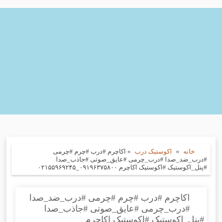
خانه
»
اکوستیک درب
»
اکاچرم #درب #چرم #چرمی
#درب_ضد_صدا #درب_چرمی #عایق_صوتی #جاذب_صدا
#پنل_اکوستیک #اکوستیک اکاچرم ۰۹۱۹۶۳۷۵۸۰۰_۰۲۱۵۵۹۶۹۲۴۵
اکاچرم #درب #چرم #چرمی #درب_ضد_صدا
#درب_چرمی #عایق_صوتی #جاذب_صدا
#پنل_اکوستیک #اکوستیک اکاچرم