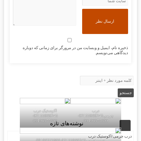
ذخیره نام، ایمیل و وبسایت من در مرورگر برای زمانی که دوباره
دیدگاهی می‌نویسم.
درب
اکوستیک درب
چرمی02155969245-
02155969245-
09196375800
09196375800
نوشته‌های تازه
درب چرمی/اکوستیک درب
درب چرمی02155969245-09196375800