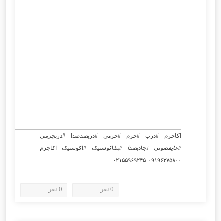
اکاچرم #درب #چرم #چرمی #درب
ضد
صدا #درب
چرمی
#عایق
صوتی #جاذب
صدا #پنل
اکوستیک #اکوستیک اکاچرم
۰۹۱۹۶۳۷۵۸۰۰_۰۲۱۵۵۹۶۹۲۴۵
0 نفر
0 نفر