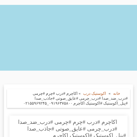
خانه
»
اکوستیک درب
»
اکاچرم #درب #چرم #چرمی
#درب_ضد_صدا #درب_چرمی #عایق_صوتی #جاذب_صدا
#پنل_اکوستیک #اکوستیک اکاچرم ۰۹۱۹۶۳۷۵۸۰۰_۰۲۱۵۵۹۶۹۲۴۵
اکاچرم #درب #چرم #چرمی #درب_ضد_صدا
#درب_چرمی #عایق_صوتی #جاذب_صدا
#پنل_اکوستیک #اکوستیک اکاچرم