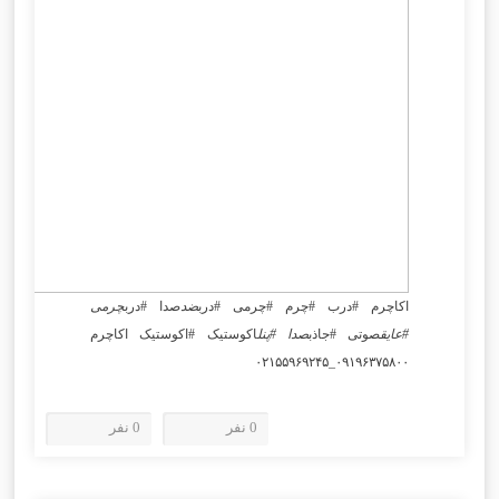
اکاچرم #درب #چرم #چرمی #درب
ضد
صدا #درب
چرمی
#عایق
صوتی #جاذب
صدا #پنل
اکوستیک #اکوستیک اکاچرم
۰۹۱۹۶۳۷۵۸۰۰_۰۲۱۵۵۹۶۹۲۴۵
0 نفر
0 نفر