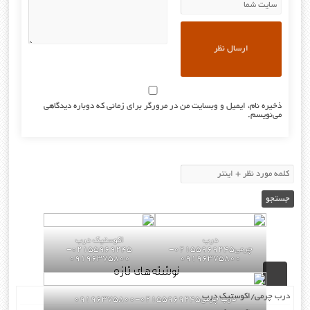
ذخیره نام، ایمیل و وبسایت من در مرورگر برای زمانی که دوباره دیدگاهی
می‌نویسم.
درب
اکوستیک درب
چرمی02155969245-
02155969245-
09196375800
09196375800
نوشته‌های تازه
درب چرمی/اکوستیک درب
درب چرمی02155969245-09196375800