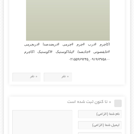
اکاچرم #درب #چرم #چرمی #درب
ضد
صدا #درب
چرمی
#عایق
صوتی #جاذب
صدا #پنل
اکوستیک #اکوستیک اکاچرم
۰۹۱۹۶۳۷۵۸۰۰_۰۲۱۵۵۹۶۹۲۴۵
0 نفر
0 نفر
0 تا کنون ثبت شده است