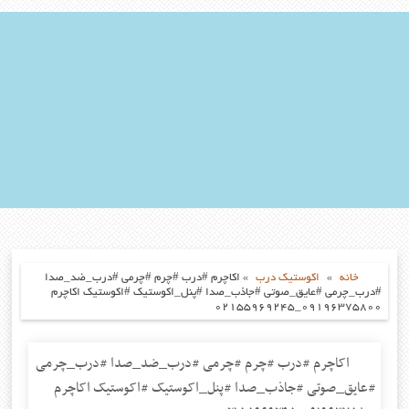
خانه
»
اکوستیک درب
»
اکاچرم #درب #چرم #چرمی #درب_ضد_صدا
#درب_چرمی #عایق_صوتی #جاذب_صدا #پنل_اکوستیک #اکوستیک اکاچرم
۰۹۱۹۶۳۷۵۸۰۰_۰۲۱۵۵۹۶۹۲۴۵
اکاچرم #درب #چرم #چرمی #درب_ضد_صدا #درب_چرمی
#عایق_صوتی #جاذب_صدا #پنل_اکوستیک #اکوستیک اکاچرم