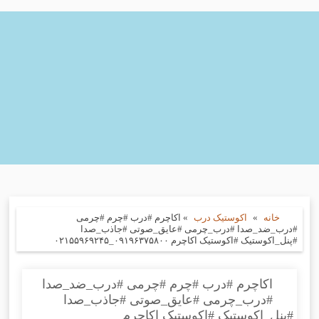
خانه
»
اکوستیک درب
»
اکاچرم #درب #چرم #چرمی
#درب_ضد_صدا #درب_چرمی #عایق_صوتی #جاذب_صدا
#پنل_اکوستیک #اکوستیک اکاچرم ۰۹۱۹۶۳۷۵۸۰۰_۰۲۱۵۵۹۶۹۲۴۵
اکاچرم #درب #چرم #چرمی #درب_ضد_صدا
#درب_چرمی #عایق_صوتی #جاذب_صدا
#پنل_اکوستیک #اکوستیک اکاچرم