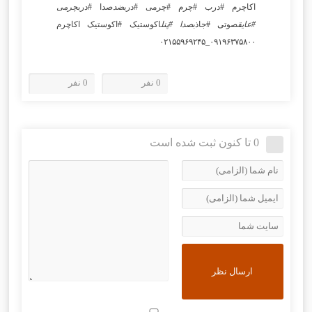
اکاچرم #درب #چرم #چرمی #درب
ضد
صدا #درب
چرمی
#عایق
صوتی #جاذب
صدا #پنل
اکوستیک #اکوستیک اکاچرم
۰۹۱۹۶۳۷۵۸۰۰_۰۲۱۵۵۹۶۹۲۴۵
0 نفر
0 نفر
0 تا کنون ثبت شده است