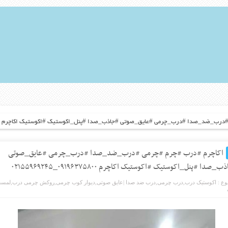
ضد_صدا #درب_چرمی #عایق_صوتی #جاذب_صدا #پنل_اکوستیک #اکوستیک اکاچرم ۰۹۱۹۶۳۷۵۸۰۰_۰۲۱۵۵۹۶۹۲۴۵
اکاچرم #درب #چرم #چرمی #درب_ضد_صدا #درب_چرمی #عایق_صوتی
_صدا #پنل_اکوستیک #اکوستیک اکاچرم ۰۹۱۹۶۳۷۵۸۰۰_۰۲۱۵۵۹۶۹۲۴۵
ع :
اکوستیک درب
,
درب چرمی
,
درب ضد صدا |عایق صوتی
,
دیوار کوب چرمی
,
روکش چرمی درب
,
لمسه