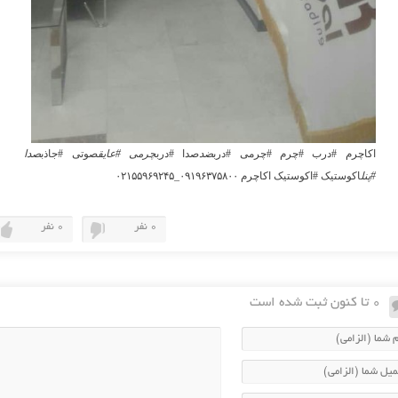
اکاچرم #درب #چرم #چرمی #درب
ضد
صدا #درب
چرمی #عایق
صوتی #جاذب
صدا
#پنل
اکوستیک #اکوستیک اکاچرم ۰۹۱۹۶۳۷۵۸۰۰_۰۲۱۵۵۹۶۹۲۴۵
0 نفر
0 نفر
0 تا کنون ثبت شده است