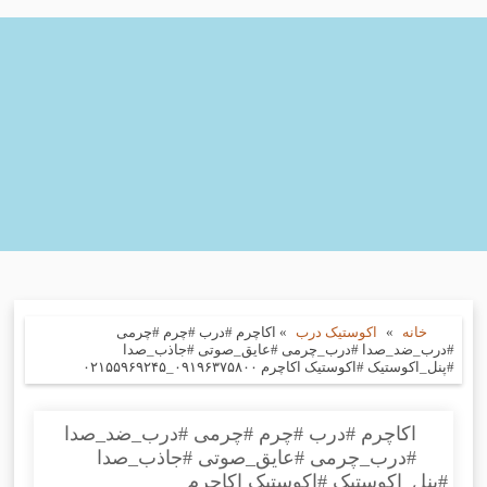
خانه
»
اکوستیک درب
»
اکاچرم #درب #چرم #چرمی
#درب_ضد_صدا #درب_چرمی #عایق_صوتی #جاذب_صدا
#پنل_اکوستیک #اکوستیک اکاچرم ۰۹۱۹۶۳۷۵۸۰۰_۰۲۱۵۵۹۶۹۲۴۵
اکاچرم #درب #چرم #چرمی #درب_ضد_صدا
#درب_چرمی #عایق_صوتی #جاذب_صدا
#پنل_اکوستیک #اکوستیک اکاچرم