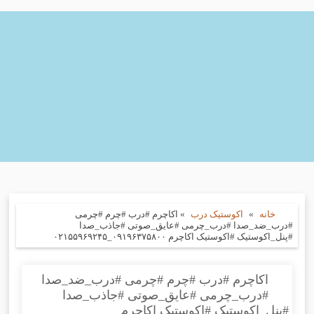
خانه
»
اکوستیک درب
»
اکاچرم #درب #چرم #چرمی
#درب_ضد_صدا #درب_چرمی #عایق_صوتی #جاذب_صدا
#پنل_اکوستیک #اکوستیک اکاچرم ۰۹۱۹۶۳۷۵۸۰۰_۰۲۱۵۵۹۶۹۲۴۵
اکاچرم #درب #چرم #چرمی #درب_ضد_صدا
#درب_چرمی #عایق_صوتی #جاذب_صدا
#پنل_اکوستیک #اکوستیک اکاچرم