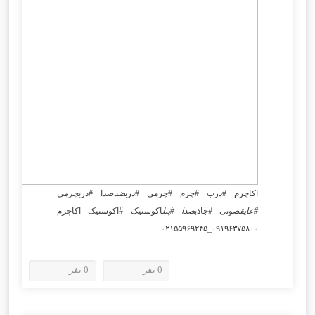
اکاچرم #درب #چرم #چرمی #درب
ضد
صدا #درب
چرمی
#عایق
صوتی #جاذب
صدا #پنل
اکوستیک #اکوستیک اکاچرم
۰۹۱۹۶۳۷۵۸۰۰_۰۲۱۵۵۹۶۹۲۴۵
0 نفر
0 نفر