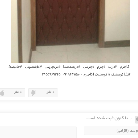
اکاچرم #درب #چرم #چرمی #درب
ضد
صدا #درب
چرمی #عایق
صوتی #جاذب
صدا
#پنل
اکوستیک #اکوستیک اکاچرم ۰۹۱۹۶۳۷۵۸۰۰_۰۲۱۵۵۹۶۹۲۴۵
0 نفر
0 نفر
0 تا کنون ثبت شده است