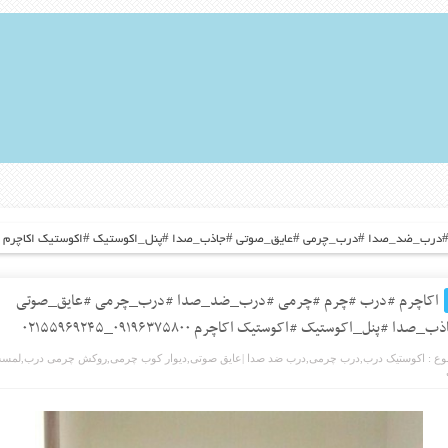
ضد_صدا #درب_چرمی #عایق_صوتی #جاذب_صدا #پنل_اکوستیک #اکوستیک اکاچرم ۰۹۱۹۶۳۷۵۸۰۰_۰۲۱۵۵۹۶۹۲۴۵
اکاچرم #درب #چرم #چرمی #درب_ضد_صدا #درب_چرمی #عایق_صوتی
_صدا #پنل_اکوستیک #اکوستیک اکاچرم ۰۹۱۹۶۳۷۵۸۰۰_۰۲۱۵۵۹۶۹۲۴۵
ع :
اکوستیک درب
,
درب چرمی
,
درب ضد صدا |عایق صوتی
,
دیوار کوب چرمی
,
روکش چرمی درب
,
لمسه