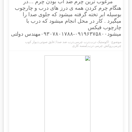
مرغوب ترین چرم ضد آب بودن چرم …در
هنگام چرم کردن همه ی درز های درب و چارچوب
بوسیله ابر تخته گرفته میشود که جلوی صدا را
میگیرد . کار در محل انجام میشود که درب با
چارچوب فیکس
میشود۰۹۱۹۶۳۷۵۸۰۰-۰۹۳۰۷۸۰۱۷۸۸مهندس دولتی
موضوع :
اکوستیک درب
,
درب چرمی
,
درب ضد صدا |عایق صوتی
,
دیوار کوب
چرمی
,
روکش چرمی درب
,
لمسه کاری