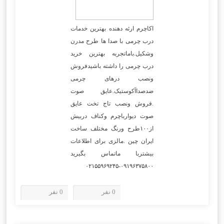
اکاچرم ارئه دهنده بهترین خدمات
درب چرمی با صدا ها طرح مدرن
وشکیل.باماتجربه بهترین خرید
درب چرمی را داشته باشیدفروش
ونصب درهای چرمی
ضدصداآکوستیک.عایق صوت
.فروش ونصب تاج تخت عایق
صوت دیوارباچرم وکناف دربیش
از۱۰۰طرح ورنگ مختلف ساخت
ایران چین .مالزی برای اطلاعات
بیشتربا ماتماس بگیرید
۰۹۱۹۶۳۷۵۸۰۰-۰۲۱۵۵۹۶۹۲۴۵
0 نفر
0 نفر