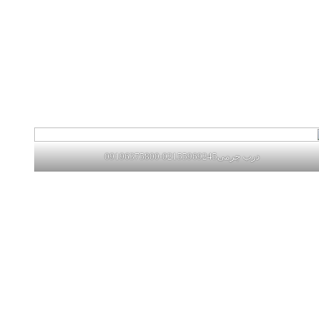
درب چرمی02155969245-09196375800