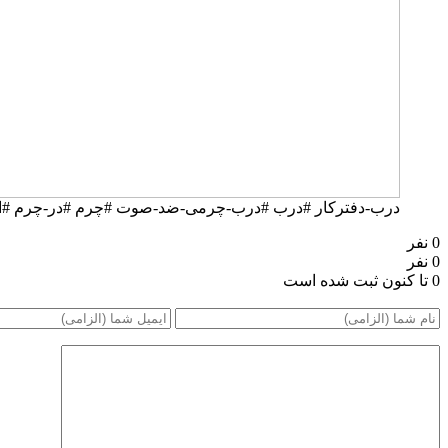
درب-دفترکار #درب #درب-چرمی-ضد-صوت #چرم #در-چرم #اکوستیک-استودیو
0 نفر
0 نفر
0 تا کنون ثبت شده است