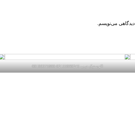
دیدگاهی می‌نویسم.
اکوستیک درب 02155969245-09196375800