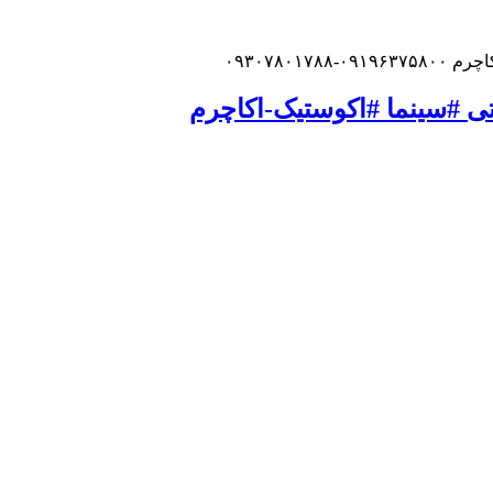
۰۹۳۰۷۸
 #سینما #اکوستیک-اکاچرم