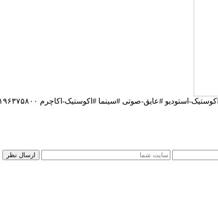
 #عایق-صوتی #سینما #اکوستیک-اکاچرم ۰۹۱۹۶۳۷۵۸۰۰-۰۹۳۰۷۸۰۱۷۸۸