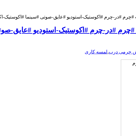
م #اکوستیک-استودیو #عایق-صوتی #سینما #اکوستیک-اکاچرم ۰۹۱۹۶۳۷۵۸۰۰-۰۱۷۸۸
م #در-چرم #اکوستیک-استودیو #عایق-صوتی
 چرمی درب
,
لمسه کاری