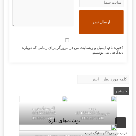
ذخیره نام، ایمیل و وبسایت من در مرورگر برای زمانی که دوباره
دیدگاهی می‌نویسم.
درب
اکوستیک درب
چرمی02155969245-
02155969245-
09196375800
09196375800
نوشته‌های تازه
درب چرمی/اکوستیک درب