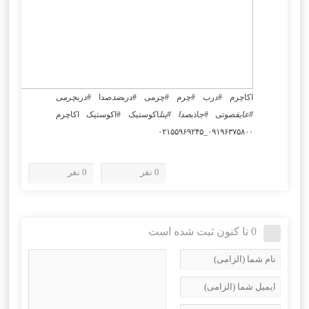
اکاچرم #درب #چرم #چرمی #درب
ضد
صدا #درب
چرمی
#عایق
صوتی #جاذب
صدا #پنل
اکوستیک #اکوستیک اکاچرم
۰۹۱۹۶۳۷۵۸۰۰_۰۲۱۵۵۹۶۹۲۴۵
0 نفر
0 نفر
0 تا کنون ثبت شده است