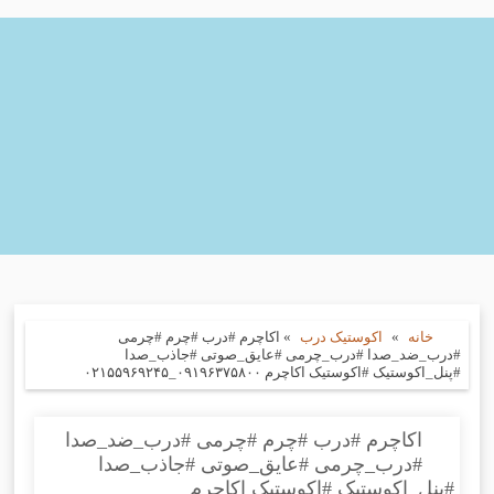
خانه
»
اکوستیک درب
»
اکاچرم #درب #چرم #چرمی
#درب_ضد_صدا #درب_چرمی #عایق_صوتی #جاذب_صدا
#پنل_اکوستیک #اکوستیک اکاچرم ۰۹۱۹۶۳۷۵۸۰۰_۰۲۱۵۵۹۶۹۲۴۵
اکاچرم #درب #چرم #چرمی #درب_ضد_صدا
#درب_چرمی #عایق_صوتی #جاذب_صدا
#پنل_اکوستیک #اکوستیک اکاچرم