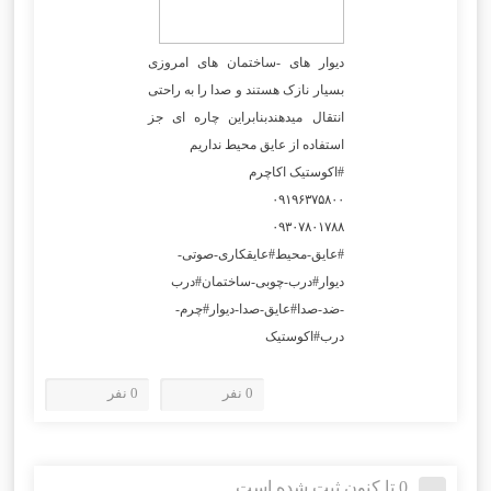
دیوار های -ساختمان های امروزی
بسیار نازک هستند و صدا را به راحتی
انتقال میدهندبنابراین چاره ای جز
استفاده از عایق محیط نداریم
#اکوستیک اکاچرم
۰۹۱۹۶۳۷۵۸۰۰
۰۹۳۰۷۸۰۱۷۸۸
#عایق-محیط#عایقکاری-صوتی-
دیوار#درب-چوبی-ساختمان#درب
-ضد-صدا#عایق-صدا-دیوار#چرم-
درب#اکوستیک
0 نفر
0 نفر
0 تا کنون ثبت شده است