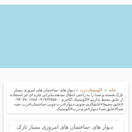
خانه
»
اکوستیک درب
»
دیوار های -ساختمان های امروزی بسیار
نازک هستند و صدا را به راحتی انتقال میدهندبنابراین چاره ای جز استفاده
از عایق محیط نداریم #اکوستیک اکاچرم ۰۹۱۹۶۳۷۵۸۰۰ ۰۹۳۰۷۸۰۱۷۸۸
#عایق-محیط#عایقکاری-صوتی-دیوار#درب-چوبی-ساختمان#درب -ضد-
صدا#عایق-صدا-دیوار#چرم-درب#اکوستیک
دیوار های -ساختمان های امروزی بسیار نازک