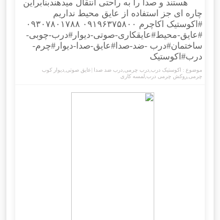
هستند و صدا را به راحتی انتقال میدهندبنابراین
چاره ای جز استفاده از عایق محیط نداریم
#اکوستیک اکاچرم ۰۹۱۹۶۳۷۵۸۰۰ ۰۹۳۰۷۸۰۱۷۸۸
#عایق-محیط#عایقکاری-صوتی-دیوار#درب-چوبی-
ساختمان#درب -ضد-صدا#عایق-صدا-دیوار#چرم-
درب#اکوستیک
موضوع :
اکوستیک درب
,
درب چرمی
,
درب ضد صدا |عایق صوتی
,
دیوار کوب
چرمی
,
روکش چرمی درب
,
لمسه کاری