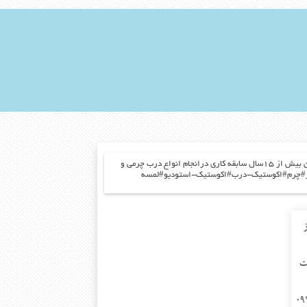
#چرم-درب #اکوستیک-درب#لمسه#درب -ضد-صدا شرکت اکاچرم با استفاده از افراد مجرب ومتخصص جوان و همچنین بیش از ۱۵سال سابقه کاری درانجام انواع درب چرمی و
صدا#در#چرم#اکوستیک-درب#اکوستیک-استودیو#لمسه
ت