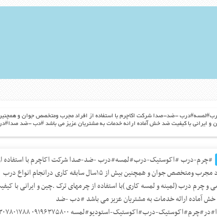
 .چین و ایرانی با کیفیت ضد خش آماده ارائه خدمات به مشتریان عزیز می باشد #دب -ضد 
#چرم-درب #اکوستیک-درب#لمسه#درب -ضد-صدا شرکت اکاچرم با استفاده از
افراد مجرب ومتخصص جوان و همچنین بیش از ۱۵سال سابقه کاری درانجام انواع درب
 و چرم درب (لمینه و لمسه کاری )با استفاده از چرمهای ترک .چین و ایرانی با کیفی
ش آماده ارائه خدمات به مشتریان عزیز می باشد #دب -ضد
ر#چرم#اکوستیک-درب#اکوستیک-استودیو#لمسه ۰۹۱۹۶۳۷۵۸۰۰ ۰۹۳۰۷۸۰۱۷۸۸