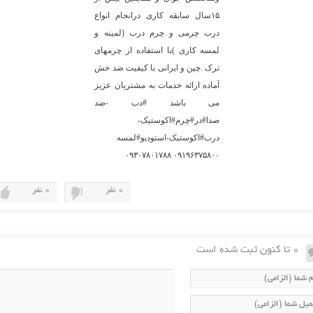
۱۵سال سابقه کاری درانجام انواع
درب چرمی و چرم درب (لمینه و
لمسه کاری )با استفاده از چرمهای
ترک .چین و ایرانی با کیفیت ضد خش
آماده ارائه خدمات به مشتریان عزیز
می باشد #دب -ضد
صدا#در#چرم#اکوستیک-
درب#اکوستیک-استودیو#لمسه
۰۹۱۹۶۳۷۵۸۰۰ ۰۹۳۰۷۸۰۱۷۸۸
0 نفر
0 نفر
0 تا کنون ثبت شده است