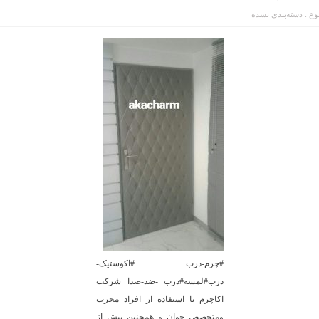
ع :
دسته‌بندی نشده
#چرم-درب #اکوستیک-
درب#لمسه#درب -ضد-صدا شرکت
اکاچرم با استفاده از افراد مجرب
ومتخصص جوان و همچنین بیش از