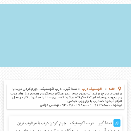
خانه
»
اکوستیک درب
»
صدا گیر…درب اکوستیک…چرم کردن درب با
مرغوب ترین چرم ضد آب بودن چرم …در هنگام چرم کردن همه ی درز های درب
و چارچوب بوسیله ابر تخته گرفته میشود که جلوی صدا را میگیرد . کار در محل
انجام میشود که درب با چارچوب فیکس
میشود۰۹۱۹۶۳۷۵۸۰۰-۰۹۳۰۷۸۰۱۷۸۸مهندس دولتی
صدا گیر…درب اکوستیک…چرم کردن درب با مرغوب ترین