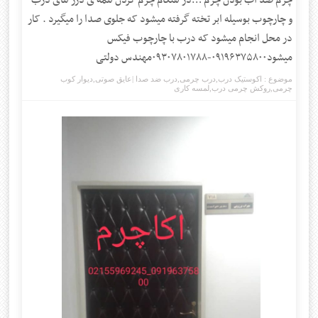
چرم ضد آب بودن چرم …در هنگام چرم کردن همه ی درز های درب
و چارچوب بوسیله ابر تخته گرفته میشود که جلوی صدا را میگیرد . کار
در محل انجام میشود که درب با چارچوب فیکس
میشود۰۹۱۹۶۳۷۵۸۰۰-۰۹۳۰۷۸۰۱۷۸۸مهندس دولتی
موضوع :
اکوستیک درب
,
درب چرمی
,
درب ضد صدا |عایق صوتی
,
دیوار کوب
چرمی
,
روکش چرمی درب
,
لمسه کاری