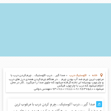
خانه
»
اکوستیک درب
»
صدا گیر…درب اکوستیک…چرم کردن درب با
مرغوب ترین چرم ضد آب بودن چرم …در هنگام چرم کردن همه ی درز های درب
و چارچوب بوسیله ابر تخته گرفته میشود که جلوی صدا را میگیرد . کار در محل
انجام میشود که درب با چارچوب فیکس
میشود۰۹۱۹۶۳۷۵۸۰۰-۰۹۳۰۷۸۰۱۷۸۸مهندس دولتی
صدا گیر…درب اکوستیک…چرم کردن درب با مرغوب ترین