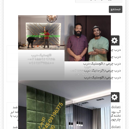
نوشته‌های تازه
درب چرمی/اکوستیک درب
اکوستیک درب
درب چرمی/اکوستیک درب
02155969245-
09196375800
درب چرمی /اکوستیک درب
درب
درب چرمی/اکوستیک درب
چرمی02155969245-
09196375800
درب چرمی/اکوستیک درب
آخرین دیدگاه‌ها
dolati
در
صدا گیر…درب اکوستیک…چرم کردن درب با مرغوب ترین چرم ضد
آب بودن چرم …در هنگام چرم کردن همه ی درز های درب و چارچوب بوسیله ابر
تخته گرفته میشود که جلوی صدا را میگیرد . کار در محل انجام میشود که درب با
چارچوب فیکس میشود۰۹۱۹۶۳۷۵۸۰۰-۰۹۳۰۷۸۰۱۷۸۸مهندس دولتی
dolati
در
صدا گیر…درب اکوستیک…چرم کردن درب با مرغوب ترین چرم ضد