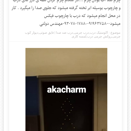
چرم ضد آب بودن چرم …در هنگام چرم کردن همه ی درز های درب
و چارچوب بوسیله ابر تخته گرفته میشود که جلوی صدا را میگیرد . کار
در محل انجام میشود که درب با چارچوب فیکس
میشود۰۹۱۹۶۳۷۵۸۰۰-۰۹۳۰۷۸۰۱۷۸۸مهندس دولتی
موضوع :
اکوستیک درب
,
درب چرمی
,
درب ضد صدا |عایق صوتی
,
دیوار کوب
چرمی
,
روکش چرمی درب
,
لمسه کاری