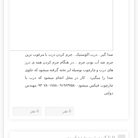
صدا گیر…درب اکوستیک…چرم کردن درب با مرغوب ترین
چرم ضد آب بودن چرم …در هنگام چرم کردن همه ی درز
های درب و چارچوب بوسیله ابر تخته گرفته میشود که جلوی
صدا را میگیرد . کار در محل انجام میشود که درب با
چارچوب فیکس میشود۰۹۱۹۶۳۷۵۸۰۰-۰۹۳۰۷۸۰۱۷۸۸مهندس
دولتی
0 نفر
0 نفر
0 تا کنون ثبت شده است