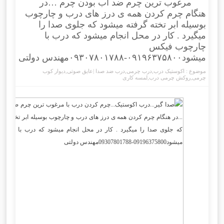
مرغوب ترین چرم ضد آب بودن چرم …در
هنگام چرم کردن همه ی درز های درب و چارچوب
بوسیله ابر تخته گرفته میشود که جلوی صدا را
میگیرد . کار در محل انجام میشود که درب با
چارچوب فیکس
میشود۰۹۱۹۶۳۷۵۸۰۰-۰۹۳۰۷۸۰۱۷۸۸مهندس دولتی
موضوع :
اکوستیک درب
,
درب چرمی
,
درب ضد صدا |عایق صوتی
,
دیوار کوب
چرمی
,
روکش چرمی درب
,
لمسه کاری