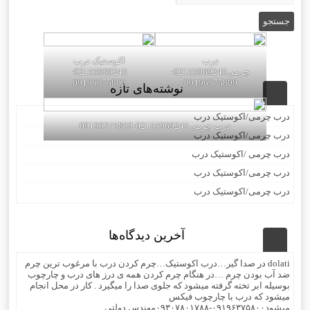
درب
اکوستیک درب
چرمی02155969245-
02155969245-
09196375800
09196375800
نوشته‌های تازه
درب چرمی/اکوستیک درب
درب چرمی02155969245-09196375800
درب چرمی/اکوستیک درب
درب چرمی /اکوستیک درب
درب چرمی/اکوستیک درب
درب چرمی/اکوستیک درب
آخرین دیدگاه‌ها
dolati
در
صدا گیر…درب اکوستیک…چرم کردن درب با مرغوب ترین چرم
ضد آب بودن چرم …در هنگام چرم کردن همه ی درز های درب و چارچوب
بوسیله ابر تخته گرفته میشود که جلوی صدا را میگیرد . کار در محل انجام
میشود که درب با چارچوب فیکس
میشود۰۹۱۹۶۳۷۵۸۰۰-۰۹۳۰۷۸۰۱۷۸۸مهندس دولتی