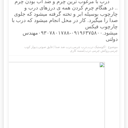
درب با مرغوب ترین چرم و ضد آب بودن چرم
.. در هنگام چرم کردن همه ی درزهای درب و
چارچوب بوسیله ابر و تخته گرفته میشود که جلوی
صدا را میگیرد. کار در محل انجام میشود که درب با
چارچوب فیکس
میشود.۰۹۱۹۶۳۷۵۸۰۰-۰۹۳۰۷۸۰۱۷۸۸مهندس
دولتی
موضوع :
اکوستیک درب
,
درب چرمی
,
درب ضد صدا |عایق صوتی
,
دیوار کوب
چرمی
,
روکش چرمی درب
,
لمسه کاری