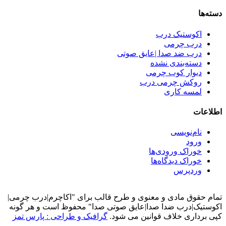
کوستیک درب
رب چرمی
رب ضد صدا |عایق صوتی
سته‌بندی نشده
یوار کوب چرمی
وکش چرمی درب
مسه کاری
ت
ام‌نویسی
رود
وراک ورودی‌ها
وراک دیدگاه‌ها
ردپرس
قوق مادی و معنوی و طرح قالب برای "اکاچرم|درب چرمی|
ک|درب ضدا صدا|عایق صوتی صدا" محفوظ است و هر گونه
داری خلاف قوانین می شود.
گرافیک و طراحی : پارس تمز