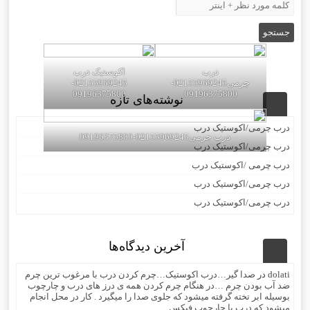
درب
اکوستیک درب
چرمی02155969245-
02155969245-
09196375800
09196375800
نوشته‌های تازه
درب چرمی/اکوستیک درب
درب چرمی02155969245-09196375800
درب چرمی/اکوستیک درب
درب چرمی /اکوستیک درب
درب چرمی/اکوستیک درب
درب چرمی/اکوستیک درب
آخرین دیدگاه‌ها
dolati
در
صدا گیر…درب اکوستیک…چرم کردن درب با مرغوب ترین چرم
ضد آب بودن چرم …در هنگام چرم کردن همه ی درز های درب و چارچوب
بوسیله ابر تخته گرفته میشود که جلوی صدا را میگیرد . کار در محل انجام
میشود که درب با چارچوب فیکس