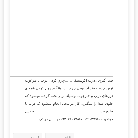
صدا گیری ..درب اکوستیک ……چرم کردن درب با مرغوب
ترین چرم و ضد آب بودن چرم .. در هنگام چرم کردن همه ی
درزهای درب و چارچوب بوسیله ابر و تخته گرفته میشود که
جلوی صدا را میگیرد. کار در محل انجام میشود که درب با
چارچوب فیکس
میشود.۰۹۱۹۶۳۷۵۸۰۰-۰۹۳۰۷۸۰۱۷۸۸مهندس دولتی
0 نفر
0 نفر