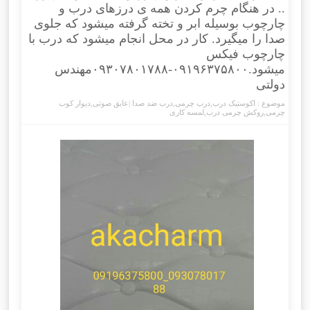
.. در هنگام چرم کردن همه ی درزهای درب و
چارچوب بوسیله ابر و تخته گرفته میشود که جلوی
صدا را میگیرد. کار در محل انجام میشود که درب با
چارچوب فیکس
میشود.۰۹۱۹۶۳۷۵۸۰۰-۰۹۳۰۷۸۰۱۷۸۸مهندس
دولتی
موضوع :
اکوستیک درب
,
درب چرمی
,
درب ضد صدا |عایق صوتی
,
دیوار کوب
چرمی
,
روکش چرمی درب
,
لمسه کاری