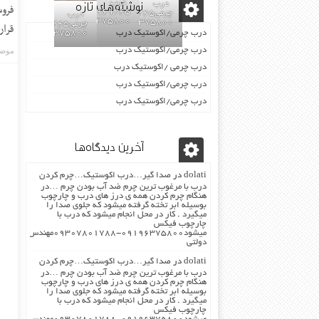
نوشته‌های تازه
درب
درب
فروش
02155969245-
چرمی02155969245-
درب
09196375800
09196375800
چرمی02155969245-
قرار ب
درب چرمی/اکوستیک درب
09196375800
درب چرمی/اکوستیک درب
موضو
درب چرمی /اکوستیک درب
درب چرمی/اکوستیک درب
درب چرمی/اکوستیک درب
آخرین دیدگاه‌ها
dolati
در
صدا گیر…درب اکوستیک…چرم کردن
درب با مرغوب ترین چرم ضد آب بودن چرم …در
هنگام چرم کردن همه ی درز های درب و چارچوب
بوسیله ابر تخته گرفته میشود که جلوی صدا را
میگیرد . کار در محل انجام میشود که درب با
چارچوب فیکس
میشود۰۹۱۹۶۳۷۵۸۰۰-۰۹۳۰۷۸۰۱۷۸۸مهندس
دولتی
dolati
در
صدا گیر…درب اکوستیک…چرم کردن
درب با مرغوب ترین چرم ضد آب بودن چرم …در
هنگام چرم کردن همه ی درز های درب و چارچوب
بوسیله ابر تخته گرفته میشود که جلوی صدا را
میگیرد . کار در محل انجام میشود که درب با
چارچوب فیکس