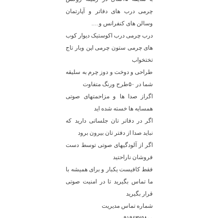
چرمی درب های دفاتر و آپارتمان
وسالن های کنفرانس و….
درب چرمی درب اکوستیک دیوار کوب
های چرمی ستون چرمی اپن وبار تاج
تختخواب
طراحی و دوخت و دوز چرم به سلیقه
شما در ۵۰طرح ورنگ متفاوت
اگراز صدا ها و مزاحمتهای صوتی
همسایه ها خسته شده اید
اگر در دفاتر تان جلساتی دارید که
نباید صدا از دفتر تان بیرون برود
اگر از آلودگیهای صوتی توسط دست
فروشان ناراحتید
فقط کافیست یکبار و برای همیشه با
ما تماس بگیرید تا در امنیت صوتی
قرار بگیرید
شماره تماس مدیریت