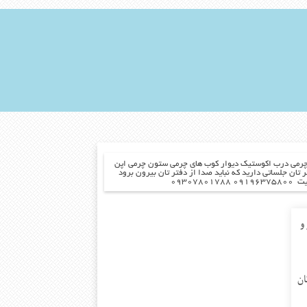
فرانس و…. درب چرمی درب اکوستیک دیوار کوب های چرمی ستون چرمی اپن
ه شده اید اگر در دفاتر تان جلساتی دارید که نباید صدا از دفتر تان بیرون برود
۰۹۳۰
ر و
ح
ان