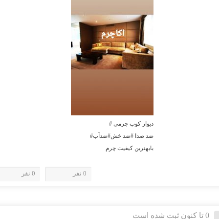
دیوار کوب چرمی #
ضد صدا #ضد خش#ضدآب#
بابهترین کیفیت چرم
0 نفر
0 نفر
0 تا کنون ثبت شده است