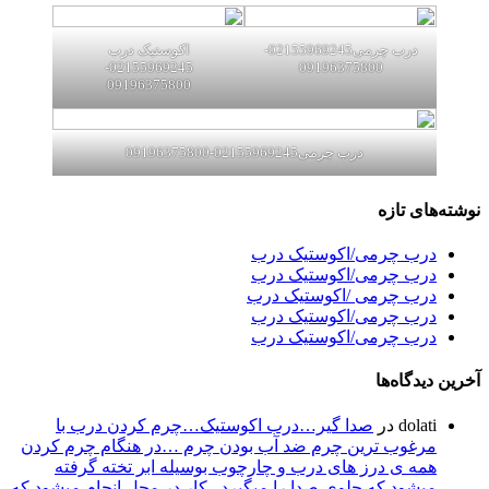
درب چرمی02155969245-
اکوستیک درب
02155969245-
09196375800
09196375800
درب چرمی02155969245-09196375800
نوشته‌های تازه
درب چرمی/اکوستیک درب
درب چرمی/اکوستیک درب
درب چرمی /اکوستیک درب
درب چرمی/اکوستیک درب
درب چرمی/اکوستیک درب
آخرین دیدگاه‌ها
dolati
در
صدا گیر…درب اکوستیک…چرم کردن درب با
مرغوب ترین چرم ضد آب بودن چرم …در هنگام چرم کردن
همه ی درز های درب و چارچوب بوسیله ابر تخته گرفته
میشود که جلوی صدا را میگیرد . کار در محل انجام میشود که