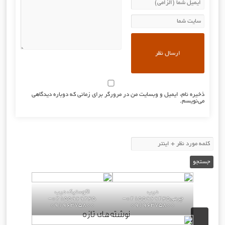
ذخیره نام، ایمیل و وبسایت من در مرورگر برای زمانی که دوباره دیدگاهی
می‌نویسم.
درب
اکوستیک درب
چرمی02155969245-
02155969245-
09196375800
09196375800
نوشته‌های تازه