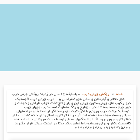
خانه
»
روکش چرمی درب
»
باسابقه ۱۵سال در زمینه روکش چرمی درب
های دفاتر و آپارتمان و سالن های کنفرانس و… درب چرمی درب اکوستیک
دیوار کوب های چرمی ستون چرمی اپن و بار و تاج تخت خواب طراحی و دوخت و
دوز چرم به سلیقه شما در ۵۰طرح و رنگ متفاوت نصب درب وچهار چوب
اکوستیک پشت درب ورودی با اکوستیک۸۰درصد اگر از صدا ها و مزاحمتهای
صوتی همسایه ها خسنه شده اید اگر در دفاتر تان جلساتی دارید که نباید صدا از
دفتر تان بیرون برود اگر از الودگیهای صوتی توسط دست فروشان ناراحتید فقط
کافیست یکبار و برای همیشه با ما تماس بگیریدتا در امنیت صوتی قرار بگیرید
۰۹۱۹۶۳۷۵۸۰۰ ۰۹۳۰۷۸۰۱۷۸۸