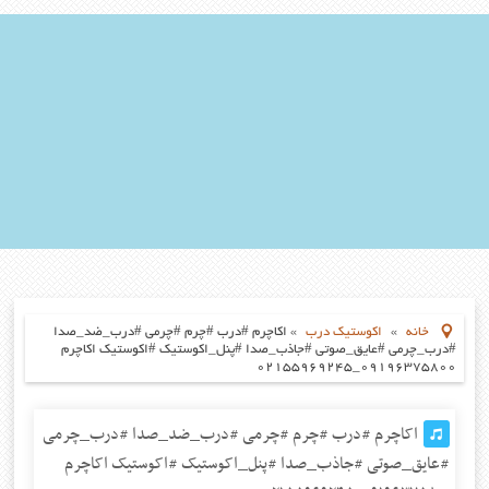
خانه
»
اکوستیک درب
»
اکاچرم #درب #چرم #چرمی #درب_ضد_صدا
#درب_چرمی #عایق_صوتی #جاذب_صدا #پنل_اکوستیک #اکوستیک اکاچرم
۰۹۱۹۶۳۷۵۸۰۰_۰۲۱۵۵۹۶۹۲۴۵
اکاچرم #درب #چرم #چرمی #درب_ضد_صدا #درب_چرمی
#عایق_صوتی #جاذب_صدا #پنل_اکوستیک #اکوستیک اکاچرم