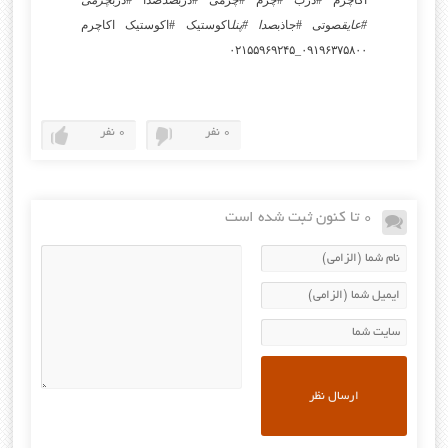
اکاچرم #درب #چرم #چرمی #درب
ضد
صدا #درب
چرمی
#عایق
صوتی #جاذب
صدا #پنل
اکوستیک #اکوستیک اکاچرم
۰۹۱۹۶۳۷۵۸۰۰_۰۲۱۵۵۹۶۹۲۴۵
0 نفر
0 نفر
0 تا کنون ثبت شده است