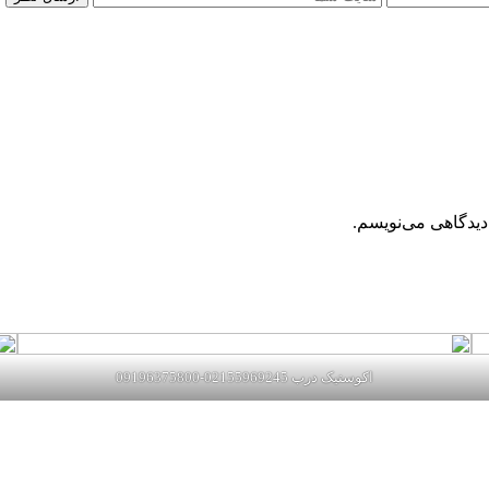
دیدگاهی می‌نویسم.
اکوستیک درب 02155969245-09196375800