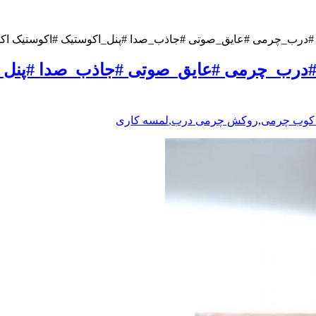
#عایق_صوتی #جاذب_صدا #پنل_اکوستیک #اکوستیک اکاچرم ۰۹۱۹۶۳۷۵۸۰۰_۹۶۹۲۴۵
درب_چرمی #عایق_صوتی #جاذب_صدا #پنل_اک
 کوب چرمی
,
روکش چرمی درب
,
لمسه کاری