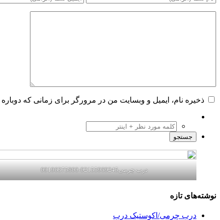
ذخیره نام، ایمیل و وبسایت من در مرورگر برای زمانی که دوباره 
درب چرمی02155969245-09196375800
نوشته‌های تازه
درب چرمی/اکوستیک درب