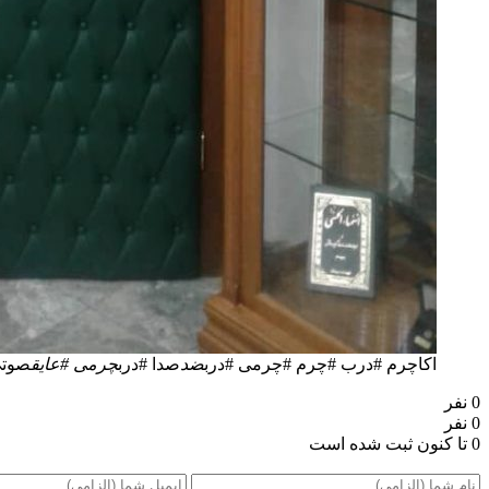
اکاچرم #درب #چرم #چرمی #درب
ضد
صدا #درب
چرمی #عایق
صوتی
0 نفر
0 نفر
0 تا کنون ثبت شده است