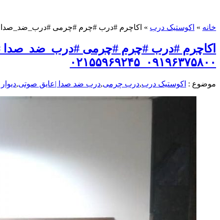
خانه
»
اکوستیک درب
»
اکاچرم #درب #چرم #چرمی #درب_ضد_صدا #درب_چرمی 
اکاچرم #درب #چرم #چرمی #درب_ضد_صدا #
۰۹۱۹۶۳۷۵۸۰۰_۰۲۱۵۵۹۶۹۲۴۵
موضوع :
اکوستیک درب
,
درب چرمی
,
درب ضد صدا |عایق صوتی
,
دیوار