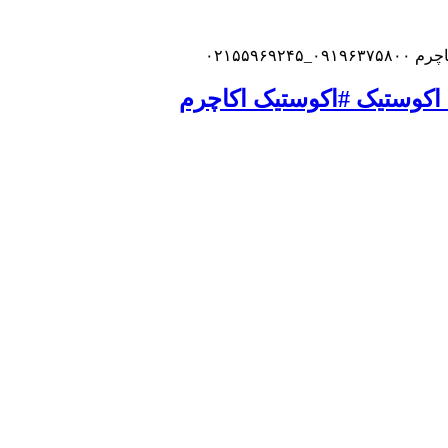
۰۲۱۵۵
وستیک #اکوستیک اکاچرم