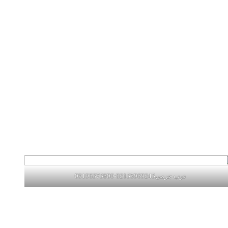
درب چرمی02155969245-09196375800