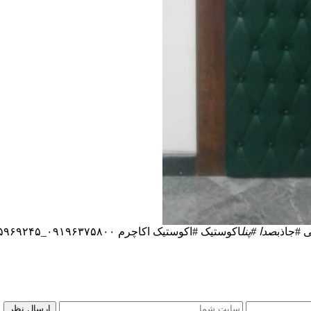
 #جاذب
صدا #پنل
اکوستیک #اکوستیک اکاچرم ۰۹۱۹۶۳۷۵۸۰۰_۰۲۱۵۵۹۶۹۲۴۵