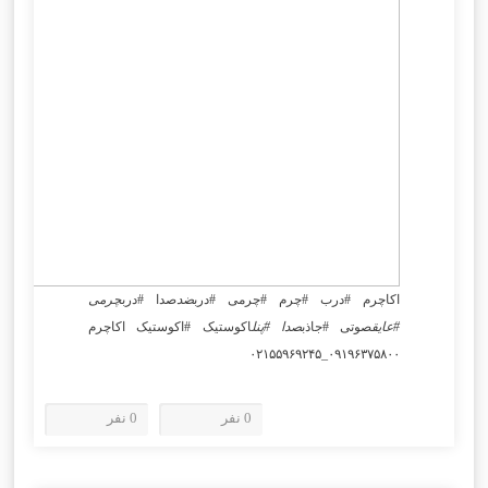
اکاچرم #درب #چرم #چرمی #درب
ضد
صدا #درب
چرمی
#عایق
صوتی #جاذب
صدا #پنل
اکوستیک #اکوستیک اکاچرم
۰۹۱۹۶۳۷۵۸۰۰_۰۲۱۵۵۹۶۹۲۴۵
0 نفر
0 نفر