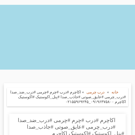
خانه
»
درب چرمی
»
اکاچرم #درب #چرم #چرمی #درب_ضد_صدا
#درب_چرمی #عایق_صوتی #جاذب_صدا #پنل_اکوستیک #اکوستیک
اکاچرم ۰۹۱۹۶۳۷۵۸۰۰_۰۲۱۵۵۹۶۹۲۴۵
اکاچرم #درب #چرم #چرمی #درب_ضد_صدا
#درب_چرمی #عایق_صوتی #جاذب_صدا
#پنل_اکوستیک #اکوستیک اکاچرم