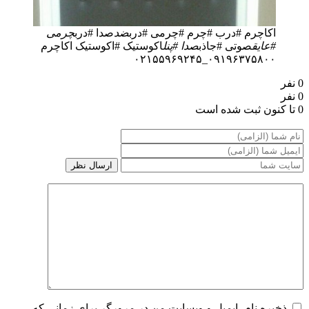
اکاچرم #درب #چرم #چرمی #درب
ضد
صدا #درب
چرمی
#عایق
صوتی #جاذب
صدا #پنل
اکوستیک #اکوستیک اکاچرم
۰۹۱۹۶۳۷۵۸۰۰_۰۲۱۵۵۹۶۹۲۴۵
0 نفر
0 نفر
0 تا کنون ثبت شده است
ذخیره نام، ایمیل و وبسایت من در مرورگر برای زمانی که