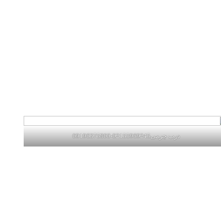
درب چرمی02155969245-09196375800