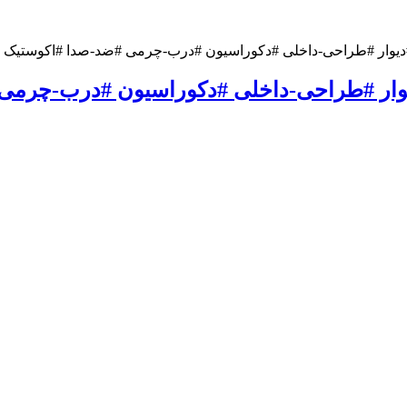
راحی-داخلی #دکوراسیون #درب-چرمی #ضد-صدا #اکوستیک ۰۹۱۹۶۳۷۵۸۰۰-۰۹۳۰۷۸۰۱۷۸۸
یوار #طراحی-داخلی #دکوراسیون #درب-چرمی