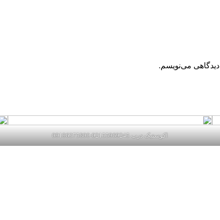
دیدگاهی می‌نویسم.
اکوستیک درب 02155969245-09196375800