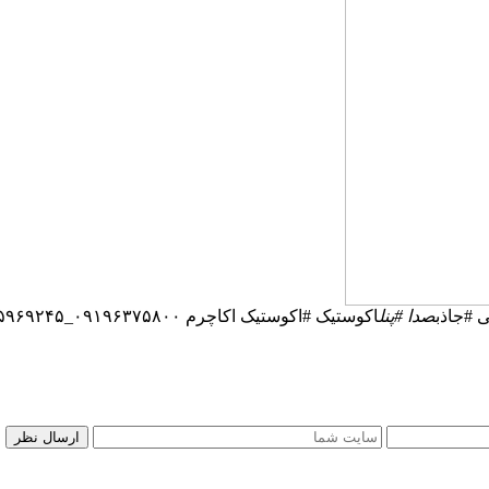
 #جاذب
صدا #پنل
اکوستیک #اکوستیک اکاچرم ۰۹۱۹۶۳۷۵۸۰۰_۰۲۱۵۵۹۶۹۲۴۵