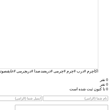
اکاچرم #درب #چرم #چرمی #درب
ضد
صدا #درب
چرمی #عایق
صوتی
0 نفر
0 نفر
0 تا کنون ثبت شده است