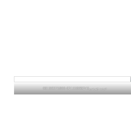
درب چرمی02155969245-09196375800