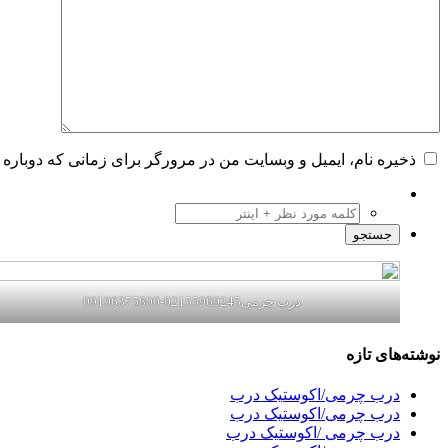
ذخیره نام، ایمیل و وبسایت من در مرورگر برای زمانی که دوباره 
درب چرمی02155969245-09196375800
نوشته‌های تازه
درب چرمی/اکوستیک درب
درب چرمی/اکوستیک درب
درب چرمی /اکوستیک درب