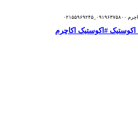
۰۲۱۵۵
وستیک #اکوستیک اکاچرم