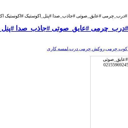
#عایق_صوتی #جاذب_صدا #پنل_اکوستیک #اکوستیک اکاچرم ۰۹۱۹۶۳۷۵۸۰۰_۹۶۹۲۴۵
درب_چرمی #عایق_صوتی #جاذب_صدا #پنل_اک
 کوب چرمی
,
روکش چرمی درب
,
لمسه کاری