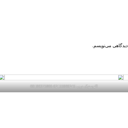
دیدگاهی می‌نویسم.
اکوستیک درب 02155969245-09196375800