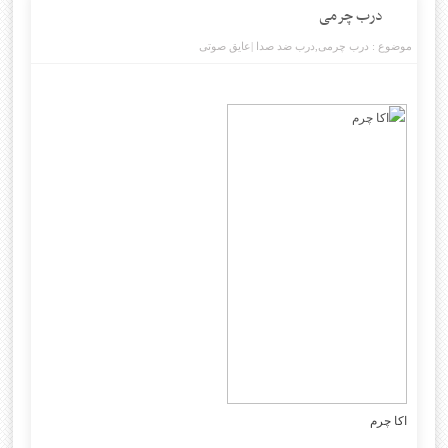
درب چرمی
موضوع :
درب چرمی
,
درب ضد صدا |عایق صوتی
اکا چرم