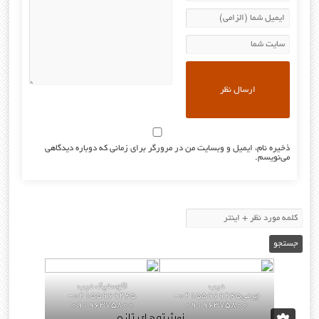
ذخیره نام، ایمیل و وبسایت من در مرورگر برای زمانی که دوباره دیدگاهی
می‌نویسم.
درب
اکوستیک درب
چرمی02155969245-
02155969245-
09196375800
09196375800
نوشته‌های تازه