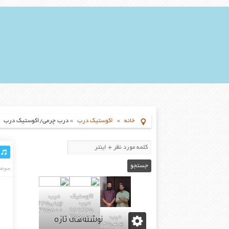
خانه
»
اکوستیک درب
»
درب چرمی/اکوستیک درب
موضو
اکوستیک
درب
درب
چرمی02155969245-
09196375800
02155969245-
نوشته‌های تازه
09196375800
درب
چرمی02155969245-