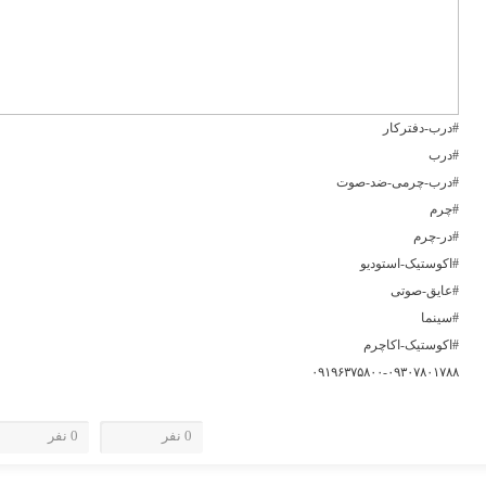
#درب-دفترکار
#درب
#درب-چرمی-ضد-صوت
#چرم
#در-چرم
#اکوستیک-استودیو
#عایق-صوتی
#سینما
#اکوستیک-اکاچرم
۰۹۱۹۶۳۷۵۸۰۰-۰۹۳۰۷۸۰۱۷۸۸
0 نفر
0 نفر