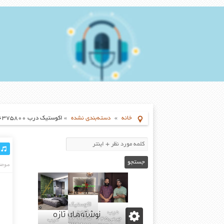
خانه
»
دسته‌بندی نشده
»
اکوستیک درب ۰۹۱۹۶۳۷۵۸۰۰-۰۹۳۰۷۸۰۱۷۸۸
موضو
اکوستیک
نوشته‌های تازه
درب
درب
02155969245-
چرمی02155969245-
درب